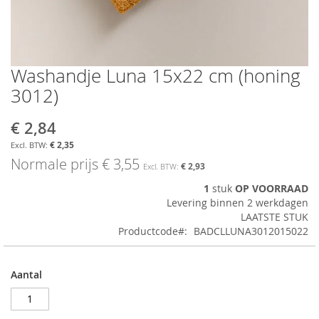
Washandje Luna 15x22 cm (honing
Ga
naar
3012)
het
begin
€ 2,84
Aanbiedingsprijs
van
de
€ 2,35
afbeeldingen-
Normale prijs
€ 3,55
€ 2,93
gallerij
1
stuk
OP VOORRAAD
Levering binnen 2 werkdagen
LAATSTE STUK
Productcode
BADCLLUNA3012015022
Aantal