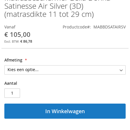
naar
Satinesse Air Silver (3D)
het
(matrasdikte 11 tot 29 cm)
begin
van
de
Vanaf
Productcode
MABBDSATAIRSV
afbeeldingen-
€ 105,00
gallerij
€ 86,78
Afmeting
Aantal
In Winkelwagen