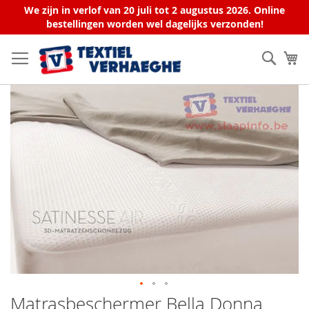
We zijn in verlof van 20 juli tot 2 augustus 2026. Online
bestellingen worden wel dagelijks verzonden!
Ga
naar
Zoek
W
de
inhoud
Ga
naar
het
einde
van
de
afbeeldingen-
gallerij
Matrasbeschermer Bella Donna
Ga