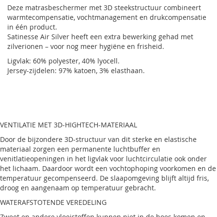
Deze matrasbeschermer met 3D steekstructuur combineert
warmtecompensatie, vochtmanagement en drukcompensatie
in één product.
Satinesse Air Silver heeft een extra bewerking gehad met
zilverionen – voor nog meer hygiëne en frisheid.
Ligvlak: 60% polyester, 40% lyocell.
Jersey-zijdelen: 97% katoen, 3% elasthaan.
VENTILATIE MET 3D-HIGHTECH-MATERIAAL
Door de bijzondere 3D-structuur van dit sterke en elastische
materiaal zorgen een permanente luchtbuffer en
venitlatieopeningen in het ligvlak voor luchtcirculatie ook onder
het lichaam. Daardoor wordt een vochtophoping voorkomen en de
temperatuur gecompenseerd. De slaapomgeving blijft altijd fris,
droog en aangenaam op temperatuur gebracht.
WATERAFSTOTENDE VEREDELING
Zweet en andere vloeistoffen kunnen niet in de hoes komen en