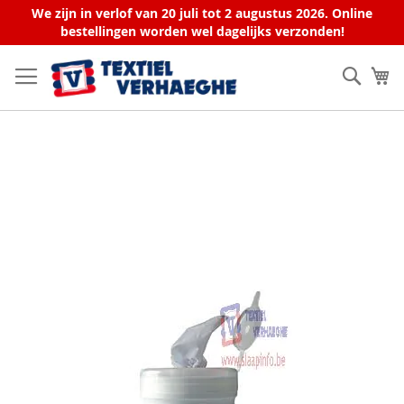
We zijn in verlof van 20 juli tot 2 augustus 2026. Online
bestellingen worden wel dagelijks verzonden!
Ga
naar
Zoek
W
de
inhoud
Ga
naar
het
einde
van
de
afbeeldingen-
gallerij