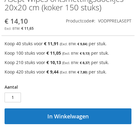
naar
20x20 cm (koker 150 stuks)
het
begin
€ 14,10
Productcode
VODPPRELASEPT
van
de
€ 11,65
afbeeldingen-
gallerij
Koop 40 stuks voor
€ 11,91
per stuk.
€ 9,84
Koop 100 stuks voor
€ 11,05
per stuk.
€ 9,13
Koop 210 stuks voor
€ 10,13
per stuk.
€ 8,37
Koop 420 stuks voor
€ 9,44
per stuk.
€ 7,80
Aantal
In Winkelwagen